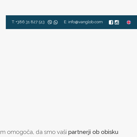
T: +386 31 827 513
E: info@vanglob.com
nam omogoča, da smo vaši
partnerji ob obisku