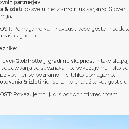
ovnih partnerjev
.
 & izleti
po svetu kjer živimo in ustvarjamo: Sloven
mlja.
OST:
Pomagamo vam navdušiti vaše goste in sodelavce
za vašo zgodbo.
znike:
rovci-Globtrotterji gradimo skupnost
in tako skupaj
n sodelovanja se spoznavamo, povezujemo. Tako se la
 izzivov, ker se poznamo in si lahko pomagamo.
otovanja & izleti
kjer se lahko pridružite kot gost s 
OST:
Povezujemo ljudi s podobnimi vrednotami.
on