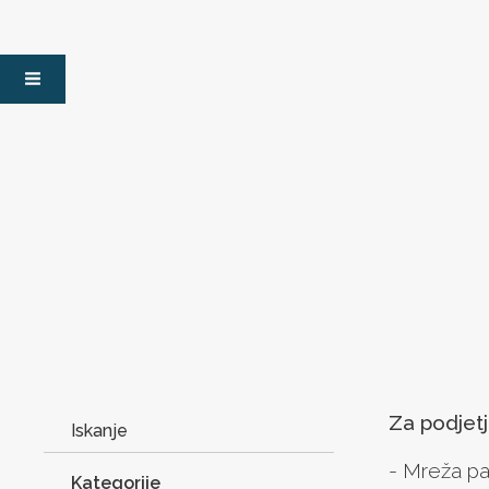
Za podjetja
- Mreža p
Kategorije