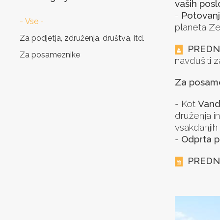
vaših posl
-
Potovanja
- Vse -
planeta Ze
Za podjetja, združenja, društva, itd.
PREDN
Za posameznike
navdušiti 
Za posame
- Kot
Vand
druženja i
vsakdanjih
-
Odprta p
PREDN
Paginati