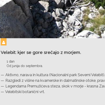
Velebit: kjer se gore srečajo z morjem.
1 dan
Od junija do septembra.
Aktivno, narava in kultura (Nacionalni park Severni Velebit).
Razgledi z višine na kvarnerske in dalmatinske otoke, pravl
Legendarna Premužićeva steza, skok v morje - krasna Zav
Velebitski botanični vrt.