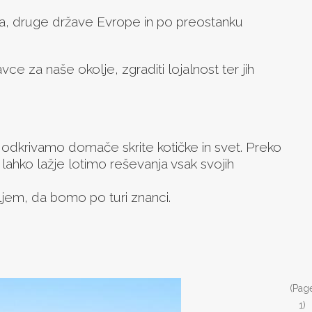
ija, druge države Evrope in po preostanku
 za naše okolje, zgraditi lojalnost ter jih
 odkrivamo domače skrite kotičke in svet. Preko
hko lažje lotimo reševanja vsak svojih
ciljem, da bomo po turi znanci.
(Pag
1)