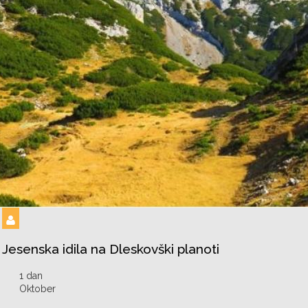
Jesenska idila na Dleskovški planoti
1 dan
Oktober